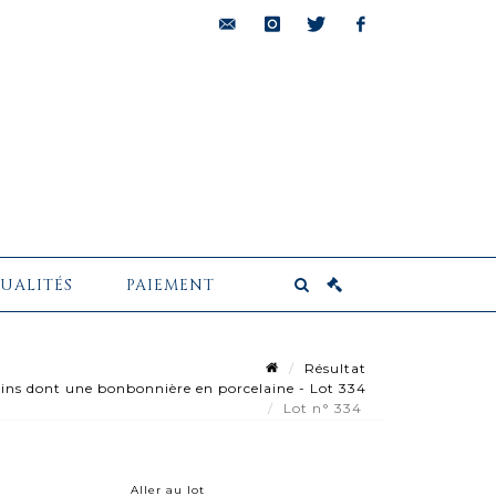
bids@pescheteau-
instagram
twitter
facebook
badin.com
UALITÉS
PAIEMENT
Résultat
ins dont une bonbonnière en porcelaine - Lot 334
Lot n° 334
Aller au lot