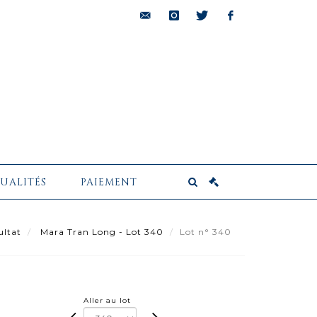
bids@pescheteau-
instagram
twitter
facebook
badin.com
UALITÉS
PAIEMENT
ultat
Mara Tran Long - Lot 340
Lot n° 340
Aller au lot