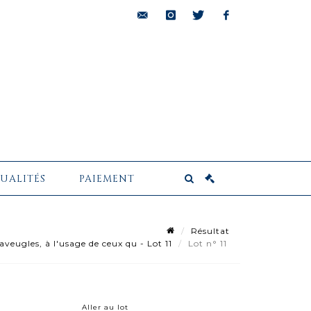
bids@pescheteau-
instagram
twitter
facebook
badin.com
UALITÉS
PAIEMENT
Résultat
veugles, à l'usage de ceux qu - Lot 11
Lot n° 11
Aller au lot