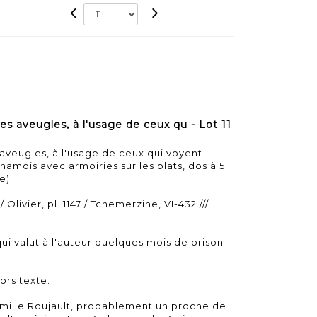
s aveugles, à l'usage de ceux qu - Lot 11
 aveugles, à l'usage de ceux qui voyent
 chamois avec armoiries sur les plats, dos à 5
e).
 / Olivier, pl. 1147 / Tchemerzine, VI-432 ///
qui valut à l'auteur quelques mois de prison
ors texte.
amille Roujault, probablement un proche de