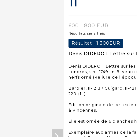
11
600 - 800 EUR
Résultats sans frais
Résultat :
1 300EUR
Denis DIDEROT. Lettre sur le
Denis DIDEROT. Lettre sur les
Londres, s.n., 1749. In-8, veau
nerfs orné (Reliure de l'époqu
Barbier, II-1213 / Guigard, II-421
220-(1f.).
Édition originale de ce texte 
à Vincennes.
Elle est ornée de 6 planches h
Exemplaire aux armes de la f