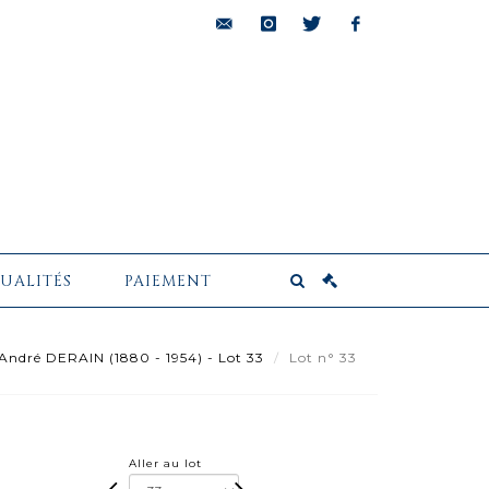
bids@pescheteau-
instagram
twitter
facebook
badin.com
UALITÉS
PAIEMENT
André DERAIN (1880 - 1954) - Lot 33
Lot n° 33
Aller au lot