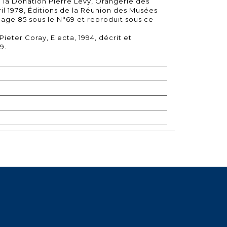
e la Donation Pierre Levy, Orangerie des
avril 1978, Éditions de la Réunion des Musées
 page 85 sous le N°69 et reproduit sous ce
Pieter Coray, Electa, 1994, décrit et