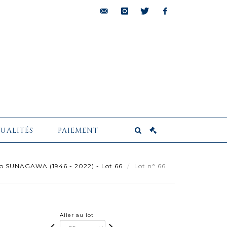
bids@pescheteau-
instagram
twitter
facebook
badin.com
UALITÉS
PAIEMENT
o SUNAGAWA (1946 - 2022) - Lot 66
Lot n° 66
Aller au lot