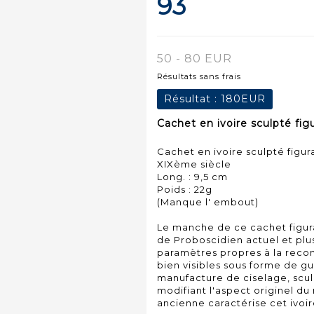
93
50 - 80 EUR
Résultats sans frais
Résultat :
180EUR
Cachet en ivoire sculpté fig
Cachet en ivoire sculpté figur
XIXème siècle
Long. : 9,5 cm
Poids : 22g
(Manque l' embout)
Le manche de ce cachet figuran
de Proboscidien actuel et plu
paramètres propres à la recon
bien visibles sous forme de gu
manufacture de ciselage, scul
modifiant l'aspect originel du
ancienne caractérise cet ivoir