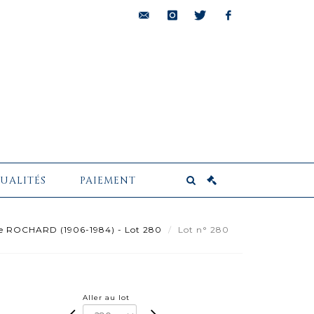
bids@pescheteau-
instagram
twitter
facebook
badin.com
UALITÉS
PAIEMENT
e ROCHARD (1906-1984) - Lot 280
Lot n° 280
Aller au lot