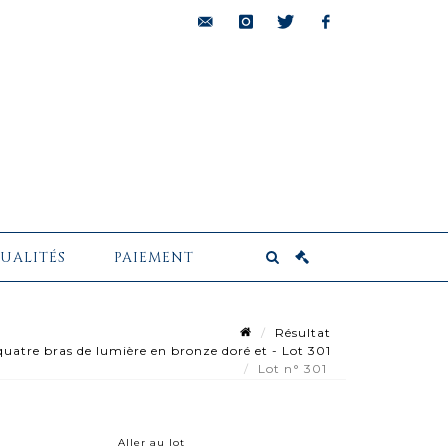
bids@pescheteau-
instagram
twitter
facebook
badin.com
UALITÉS
PAIEMENT
Résultat
uatre bras de lumière en bronze doré et - Lot 301
Lot n° 301
Aller au lot