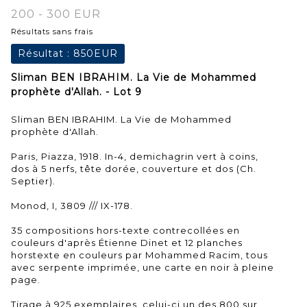
200 - 300 EUR
Résultats sans frais
Résultat :
850EUR
Sliman BEN IBRAHIM. La Vie de Mohammed
prophète d'Allah. - Lot 9
Sliman BEN IBRAHIM. La Vie de Mohammed
prophète d'Allah.
Paris, Piazza, 1918. In-4, demichagrin vert à coins,
dos à 5 nerfs, tête dorée, couverture et dos (Ch.
Septier).
Monod, I, 3809 /// IX-178.
35 compositions hors-texte contrecollées en
couleurs d'après Étienne Dinet et 12 planches
horstexte en couleurs par Mohammed Racim, tous
avec serpente imprimée, une carte en noir à pleine
page.
Tirage à 925 exemplaires, celui-ci un des 800 sur