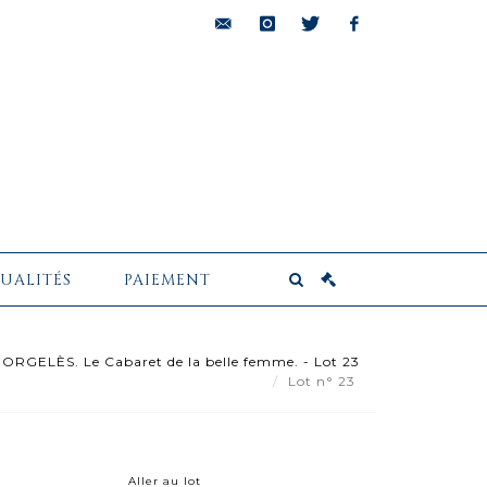
bids@pescheteau-
instagram
twitter
facebook
badin.com
UALITÉS
PAIEMENT
ORGELÈS. Le Cabaret de la belle femme. - Lot 23
Lot n° 23
Aller au lot