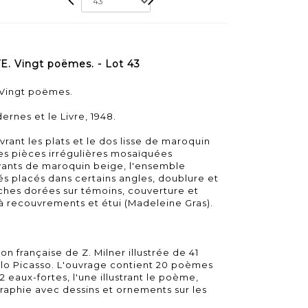
 Vingt poëmes. - Lot 43
Vingt poëmes.
ernes et le Livre, 1948.
vrant les plats et le dos lisse de maroquin
es pièces irrégulières mosaïquées
yants de maroquin beige, l'ensemble
és placés dans certains angles, doublure et
ches dorées sur témoins, couverture et
 recouvrements et étui (Madeleine Gras).
ion française de Z. Milner illustrée de 41
blo Picasso. L'ouvrage contient 20 poèmes
 2 eaux-fortes, l'une illustrant le poème,
igraphie avec dessins et ornements sur les