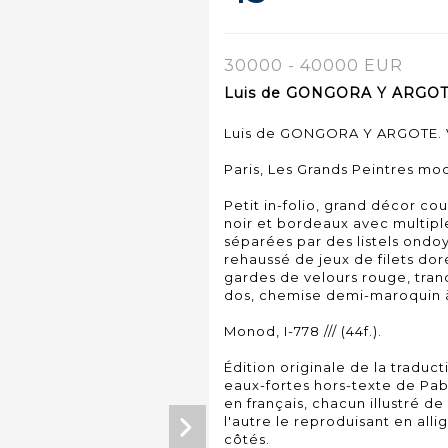
30000 - 40000 EUR
Luis de GONGORA Y ARGOTE.
Luis de GONGORA Y ARGOTE. 
Paris, Les Grands Peintres mod
Petit in-folio, grand décor cou
noir et bordeaux avec multipl
séparées par des listels ondo
rehaussé de jeux de filets dor
gardes de velours rouge, tran
dos, chemise demi-maroquin à
Monod, I-778 /// (44f.).
Édition originale de la traduct
eaux-fortes hors-texte de Pa
en français, chacun illustré de
l'autre le reproduisant en all
côtés.