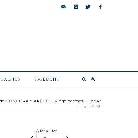
bids@pescheteau-
instagram
twitter
facebook
badin.com
UALITÉS
PAIEMENT
 de GONGORA Y ARGOTE. Vingt poëmes. - Lot 43
Lot n° 43
Aller au lot