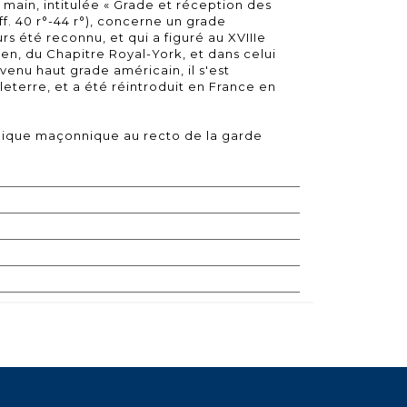
 main, intitulée « Grade et réception des
ff. 40 r°-44 r°), concerne un grade
s été reconnu, et qui a figuré au XVIIIe
eben, du Chapitre Royal-York, et dans celui
enu haut grade américain, il s'est
terre, et a été réintroduit en France en
hique maçonnique au recto de la garde