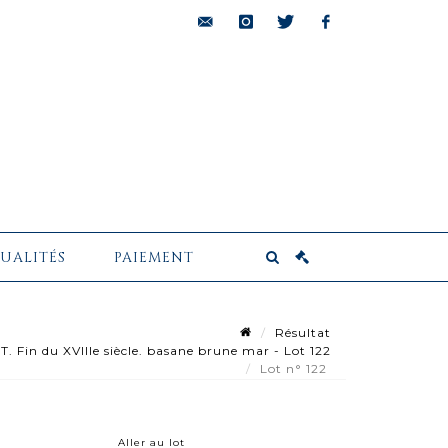
bids@pescheteau-
instagram
twitter
facebook
badin.com
UALITÉS
PAIEMENT
Résultat
Fin du XVIIIe siècle. basane brune mar - Lot 122
Lot n° 122
Aller au lot