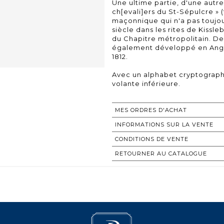
Une ultime partie, d'une autre
ch[evali]ers du St-Sépulcre » (
maçonnique qui n'a pas toujour
siècle dans les rites de Kissl
du Chapitre métropolitain. Dev
également développé en Angle
1812.
Avec un alphabet cryptograp
volante inférieure.
MES ORDRES D'ACHAT
INFORMATIONS SUR LA VENTE
CONDITIONS DE VENTE
RETOURNER AU CATALOGUE