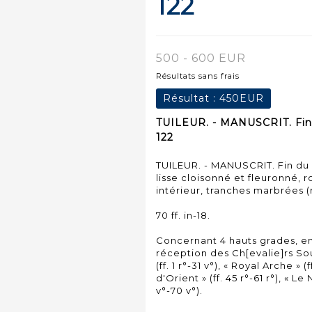
122
500 - 600 EUR
Résultats sans frais
Résultat :
450EUR
TUILEUR. - MANUSCRIT. Fin 
122
TUILEUR. - MANUSCRIT. Fin du 
lisse cloisonné et fleuronné,
intérieur, tranches marbrées (
70 ff. in-18.
Concernant 4 hauts grades, en 
réception des Ch[evalie]rs So
(ff. 1 r°-31 v°), « Royal Arche »
d'Orient » (ff. 45 r°-61 r°), « L
v°-70 v°).