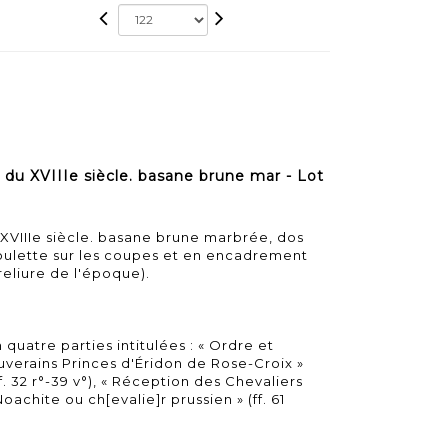
du XVIIIe siècle. basane brune mar - Lot
XVIIIe siècle. basane brune marbrée, dos
 roulette sur les coupes et en encadrement
reliure de l'époque).
quatre parties intitulées : « Ordre et
uverains Princes d'Éridon de Rose-Croix »
 (ff. 32 r°-39 v°), « Réception des Chevaliers
e Noachite ou ch[evalie]r prussien » (ff. 61