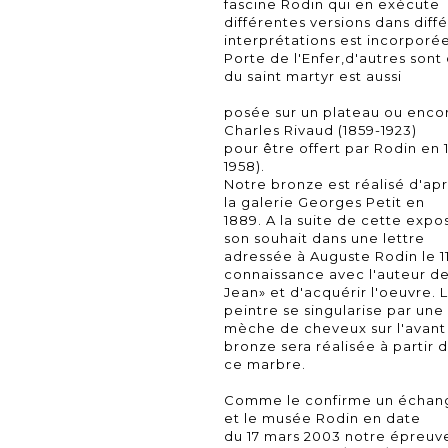
fascine Rodin qui en exécute
différentes versions dans diff
interprétations est incorporé
Porte de l'Enfer,d'autres sont
du saint martyr est aussi
posée sur un plateau ou encor
Charles Rivaud (1859-1923)
pour être offert par Rodin en 
1958).
Notre bronze est réalisé d'ap
la galerie Georges Petit en
1889. A la suite de cette expo
son souhait dans une lettre
adressée à Auguste Rodin le 11
connaissance avec l'auteur de
Jean» et d'acquérir l'oeuvre.
peintre se singularise par une
mèche de cheveux sur l'avant 
bronze sera réalisée à partir 
ce marbre.
Comme le confirme un échange
et le musée Rodin en date
du 17 mars 2003 notre épreuve