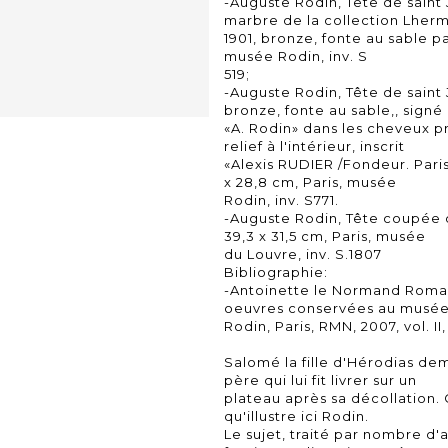
-Auguste Rodin, Tête de saint 
marbre de la collection Lherm
1901, bronze, fonte au sable pa
musée Rodin, inv. S
519;
-Auguste Rodin, Tête de saint 
bronze, fonte au sable,, signé
«A. Rodin» dans les cheveux p
relief à l'intérieur, inscrit
«Alexis RUDIER /Fondeur. Paris»
x 28,8 cm, Paris, musée
Rodin, inv. S771.
-Auguste Rodin, Tête coupée d
39,3 x 31,5 cm, Paris, musée
du Louvre, inv. S.1807
Bibliographie:
-Antoinette le Normand Romai
oeuvres conservées au musé
Rodin, Paris, RMN, 2007, vol. I
Salomé la fille d'Hérodias de
père qui lui fit livrer sur un
plateau après sa décollation
qu'illustre ici Rodin.
Le sujet, traité par nombre d'