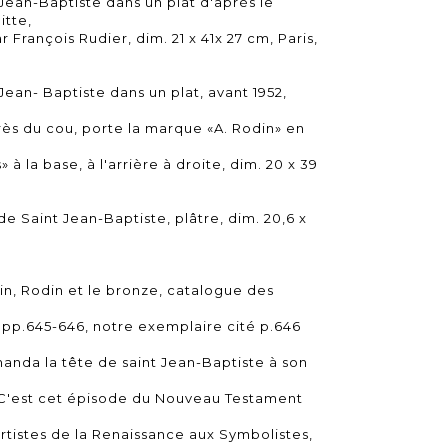
Jean-Baptiste dans un plat d'après le
itte,
r François Rudier, dim. 21 x 41x 27 cm, Paris,
Jean- Baptiste dans un plat, avant 1952,
rès du cou, porte la marque «A. Rodin» en
 à la base, à l'arrière à droite, dim. 20 x 39
e Saint Jean-Baptiste, plâtre, dim. 20,6 x
n, Rodin et le bronze, catalogue des
e
I, pp.645-646, notre exemplaire cité p.646
manda la tête de saint Jean-Baptiste à son
. C'est cet épisode du Nouveau Testament
artistes de la Renaissance aux Symbolistes,