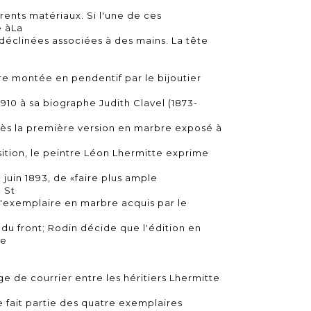
érents matériaux. Si l'une de ces
e àLa
 déclinées associées à des mains. La tête
e montée en pendentif par le bijoutier
1910 à sa biographe Judith Clavel (1873-
rès la première version en marbre exposé à
sition, le peintre Léon Lhermitte exprime
 juin 1893, de «faire plus ample
 St
 L'exemplaire en marbre acquis par le
du front; Rodin décide que l'édition en
de
 de courrier entre les héritiers Lhermitte
 fait partie des quatre exemplaires