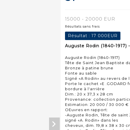
15000 - 20000 EUR
Résultats sans frais
Résultat :
17 000EUR
Auguste Rodin (1840-1917) -
Auguste Rodin (1840-1917)
Tête de Saint Jean Baptiste d
Bronze à patine brune
Fonte au sable
Signé «A Rodin» au revers de 
Porte le cachet «E .GODARD f
bordure à l'arrière
Dim.: 20 x 37,3 x 28 cm
Provenance: collection partic
Estimation: 20 000 / 30 000 €
OEuvres en rapport:
-Auguste Rodin, Tête de saint 
signé «A. Rodin» dans les
cheveux, dim. 19,8 x 38 x 30 c