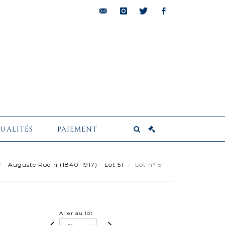
bids@pescheteau-
instagram
twitter
facebook
badin.com
UALITÉS
PAIEMENT
Auguste Rodin (1840-1917) - Lot 51
Lot n° 51
Aller au lot