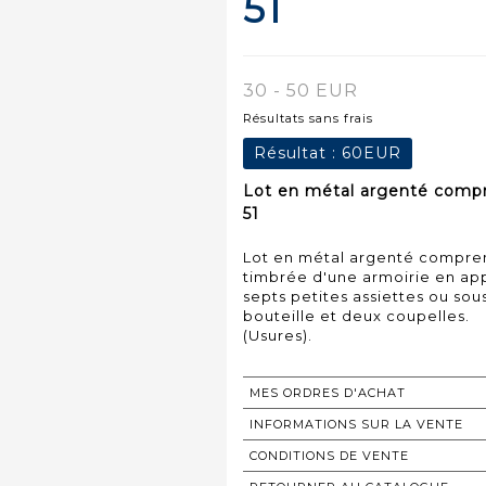
51
30 - 50 EUR
Résultats sans frais
Résultat :
60EUR
Lot en métal argenté compre
51
Lot en métal argenté comprenan
timbrée d'une armoirie en app
septs petites assiettes ou so
bouteille et deux coupelles.
(Usures).
MES ORDRES D'ACHAT
INFORMATIONS SUR LA VENTE
CONDITIONS DE VENTE