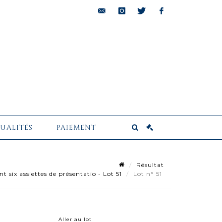
bids@pescheteau-
instagram
twitter
facebook
badin.com
UALITÉS
PAIEMENT
Résultat
six assiettes de présentatio - Lot 51
Lot n° 51
Aller au lot