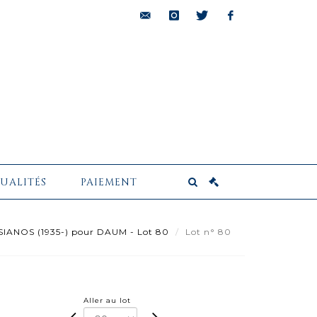
bids@pescheteau-
instagram
twitter
facebook
badin.com
UALITÉS
PAIEMENT
SIANOS (1935-) pour DAUM - Lot 80
Lot n° 80
Aller au lot