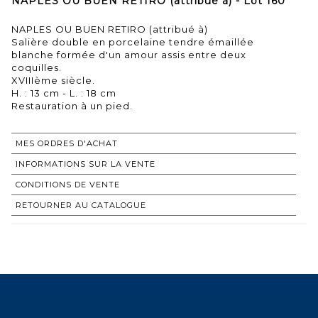
NAPLES OU BUEN RETIRO (attribué à) - Lot 160
NAPLES OU BUEN RETIRO (attribué à)
Salière double en porcelaine tendre émaillée
blanche formée d'un amour assis entre deux
coquilles.
XVIIIème siècle.
H. : 13 cm - L. : 18 cm
Restauration à un pied.
MES ORDRES D'ACHAT
INFORMATIONS SUR LA VENTE
CONDITIONS DE VENTE
RETOURNER AU CATALOGUE