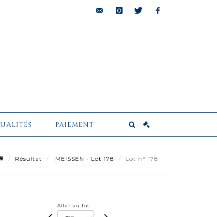
bids@pescheteau-
instagram
twitter
facebook
badin.com
UALITÉS
PAIEMENT
Résultat
MEISSEN - Lot 178
Lot n° 178
Aller au lot