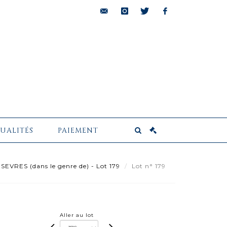
bids@pescheteau-
instagram
twitter
facebook
badin.com
UALITÉS
PAIEMENT
SEVRES (dans le genre de) - Lot 179
Lot n° 179
Aller au lot