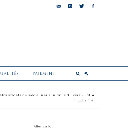
bids@pescheteau-
instagram
twitter
facebook
badin.com
UALITÉS
PAIEMENT
 soldats du siècle. Paris, Plon, s.d. (vers - Lot 4
Lot n° 4
Aller au lot