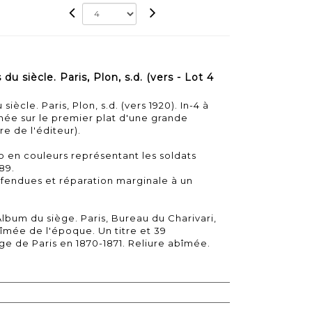
 siècle. Paris, Plon, s.d. (vers - Lot 4
ècle. Paris, Plon, s.d. (vers 1920). In-4 à
rnée sur le premier plat d'une grande
re de l'éditeur).
rso en couleurs représentant les soldats
89.
 fendues et réparation marginale à un
lbum du siège. Paris, Bureau du Charivari,
 abîmée de l'époque. Un titre et 39
ège de Paris en 1870-1871. Reliure abîmée.