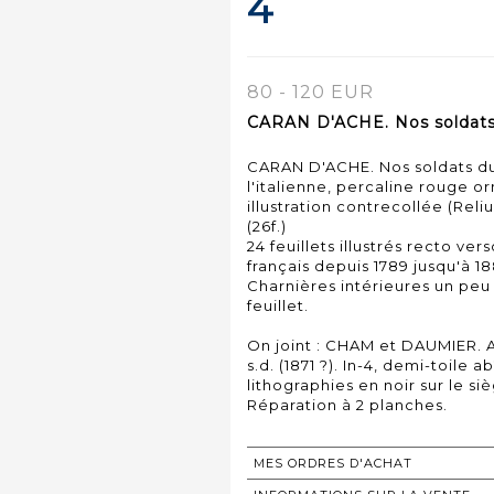
4
80 - 120 EUR
CARAN D'ACHE. Nos soldats du
CARAN D'ACHE. Nos soldats du si
l'italienne, percaline rouge o
illustration contrecollée (Reliu
(26f.)
24 feuillets illustrés recto ve
français depuis 1789 jusqu'à 18
Charnières intérieures un peu
feuillet.
On joint : CHAM et DAUMIER. A
s.d. (1871 ?). In-4, demi-toile
lithographies en noir sur le si
Réparation à 2 planches.
MES ORDRES D'ACHAT