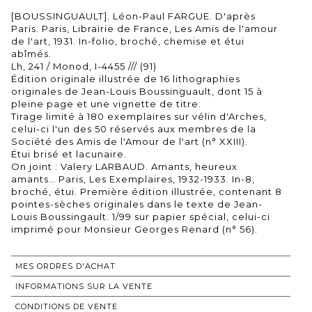
[BOUSSINGUAULT]. Léon-Paul FARGUE. D'après
Paris. Paris, Librairie de France, Les Amis de l'amour
de l'art, 1931. In-folio, broché, chemise et étui
abîmés.
Lh, 241 / Monod, I-4455 /// (91)
Édition originale illustrée de 16 lithographies
originales de Jean-Louis Boussinguault, dont 15 à
pleine page et une vignette de titre.
Tirage limité à 180 exemplaires sur vélin d'Arches,
celui-ci l'un des 50 réservés aux membres de la
Société des Amis de l'Amour de l'art (n° XXIII).
Étui brisé et lacunaire.
On joint : Valery LARBAUD. Amants, heureux
amants… Paris, Les Exemplaires, 1932-1933. In-8,
broché, étui. Première édition illustrée, contenant 8
pointes-sèches originales dans le texte de Jean-
Louis Boussingault. 1/99 sur papier spécial, celui-ci
imprimé pour Monsieur Georges Renard (n° 56).
MES ORDRES D'ACHAT
INFORMATIONS SUR LA VENTE
CONDITIONS DE VENTE