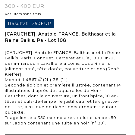
300 - 400 EUR
Résultats sans frais
Résultat :
250EUR
[CARUCHET]. Anatole FRANCE. Balthasar et la
Reine Balkis. Pa - Lot 108
[CARUCHET]. Anatole FRANCE. Balthasar et la Reine
Balkis. Paris, Conquet, Carteret et Cie, 1900. In-8,
demi-maroquin Lavallière à coins, dos à 4 nerfs
joliment orné, tête dorée, couverture et dos (René
Kieffer).
Monod, I-4867 /// (2f.)-38-(1f.)
Seconde édition et première illustrée, contenant 14
illustrations d'après des aquarelles de Henri
Caruchet, dont la couverture, un frontispice, 10 en-
têtes et culs-de-lampe, le justificatif et la vignette-
de-titre, ainsi que de riches encadrements autour
du texte.
Tirage limité à 350 exemplaires, celui-ci un des 50
sur Japon contenant une suite en noir (n° 39).