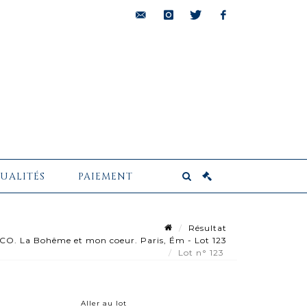
bids@pescheteau-
instagram
twitter
facebook
badin.com
UALITÉS
PAIEMENT
Résultat
. La Bohême et mon coeur. Paris, Ém - Lot 123
Lot n° 123
Aller au lot