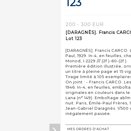
123
200 - 300 EUR
[DARAGNÈS]. Francis CARCO
Lot 123
[DARAGNÈS]. Francis CARCO. L
Paul, 1929. In-4, en feuilles, 
Monod, I-2229 /// (2f.)-60-(2f.)
Première édition illustrée, or
un titre à pleine page et 15 v
Tirage limité à 105 exemplaires
On joint : - Francis CARCO. Les
1946. In-4, en feuilles, emboît
originales en couleurs dans l
Lana (n° 149). Emboîtage abîm
nuit. Paris, Émile-Paul Frères,
Jean-Gabriel Daragnès. 1/500 
inégalement passée.
MES ORDRES D'ACHAT