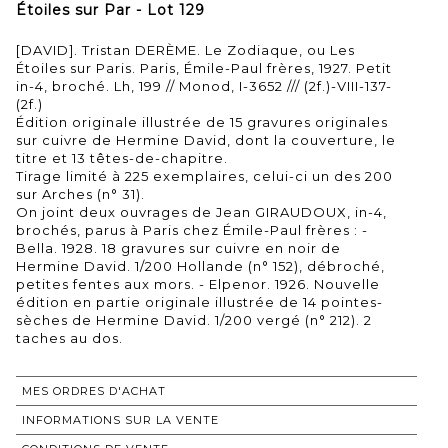
Étoiles sur Par - Lot 129
[DAVID]. Tristan DERÈME. Le Zodiaque, ou Les
Étoiles sur Paris. Paris, Émile-Paul frères, 1927. Petit
in-4, broché. Lh, 199 // Monod, I-3652 /// (2f.)-VIII-137-
(2f.)
Édition originale illustrée de 15 gravures originales
sur cuivre de Hermine David, dont la couverture, le
titre et 13 têtes-de-chapitre.
Tirage limité à 225 exemplaires, celui-ci un des 200
sur Arches (n° 31).
On joint deux ouvrages de Jean GIRAUDOUX, in-4,
brochés, parus à Paris chez Émile-Paul frères : -
Bella. 1928. 18 gravures sur cuivre en noir de
Hermine David. 1/200 Hollande (n° 152), débroché,
petites fentes aux mors. - Elpenor. 1926. Nouvelle
édition en partie originale illustrée de 14 pointes-
sèches de Hermine David. 1/200 vergé (n° 212). 2
taches au dos.
MES ORDRES D'ACHAT
INFORMATIONS SUR LA VENTE