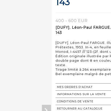
143
400 - 600 EUR
[DUFY]. Léon-Paul FARGUE. I
143
[DUFY]. Léon-Paul FARGUE. Illu
Prétextes, 1953. In-4, en feuill
Monod, I-4457 /// 123-(2f. dont 
Édition originale illustrée par
double page dont 8 en couleur
texte.
Tirage limité à 264 exemplaires
Bel exemplaire malgré de petit
MES ORDRES D'ACHAT
INFORMATIONS SUR LA VENTE
CONDITIONS DE VENTE
RETOURNER AU CATALOGUE