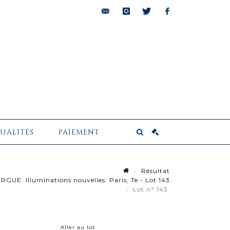
bids@pescheteau-
instagram
twitter
facebook
badin.com
UALITÉS
PAIEMENT
Résultat
GUE. Illuminations nouvelles. Paris, Te - Lot 143
Lot n° 143
Aller au lot