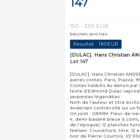
147
150 - 250 EUR
Résultats sans frais
Résultat :
180EUR
[DULAC]. Hans Christian AN
Lot 147
[DULAC]. Hans Christian ANDE
autres contes. Paris, Piazza, 191
Contes traduits du danois par 
texte d'Edmond Dulac reprodu
serpentes légendées.
Nom de l'auteur et titre écrits 
Andersen contrecollé sur un fe
On joint : GRIMM. Fleur-de-neig
4, demi-basane bleue à coins, 
de l'époque). 12 planches hor
Nielsen. Couverture, titre, 12 
noir de Pierre Courtois. 1/2.00