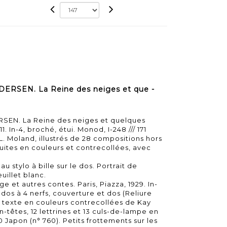
DERSEN. La Reine des neiges et que -
RSEN. La Reine des neiges et quelques
1. In-4, broché, étui. Monod, I-248 /// 171
L. Moland, illustrés de 28 compositions hors
ites en couleurs et contrecollées, avec
au stylo à bille sur le dos. Portrait de
uillet blanc.
e et autres contes. Paris, Piazza, 1929. In-
dos à 4 nerfs, couverture et dos (Reliure
s texte en couleurs contrecollées de Kay
en-têtes, 12 lettrines et 13 culs-de-lampe en
0 Japon (n° 760). Petits frottements sur les