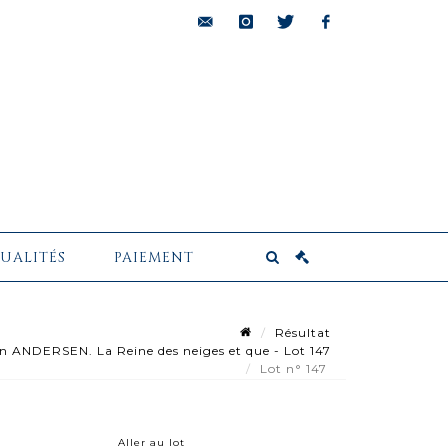
bids@pescheteau-
instagram
twitter
facebook
badin.com
UALITÉS
PAIEMENT
Résultat
 ANDERSEN. La Reine des neiges et que - Lot 147
Lot n° 147
Aller au lot