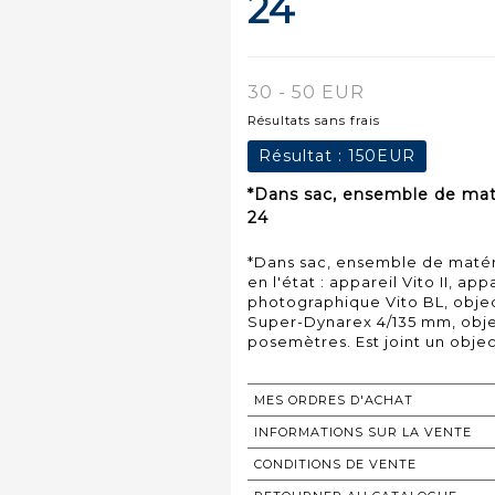
24
30 - 50 EUR
Résultats sans frais
Résultat :
150EUR
*Dans sac, ensemble de maté
24
*Dans sac, ensemble de matér
en l'état : appareil Vito II, a
photographique Vito BL, objec
Super-Dynarex 4/135 mm, object
posemètres. Est joint un objec
MES ORDRES D'ACHAT
INFORMATIONS SUR LA VENTE
CONDITIONS DE VENTE