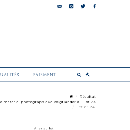
bids@pescheteau-
instagram
twitter
facebook
badin.com
UALITÉS
PAIEMENT
Résultat
e matériel photographique Voigtländer d - Lot 24
Lot n° 24
Aller au lot