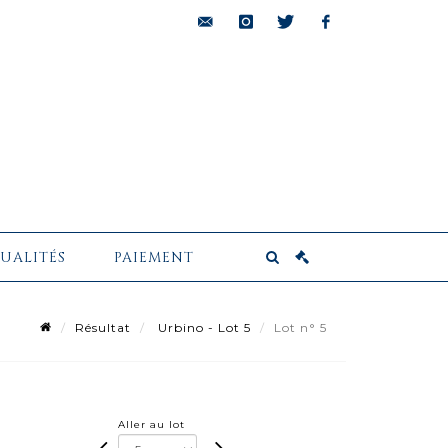
bids@pescheteau-
instagram
twitter
facebook
badin.com
UALITÉS
PAIEMENT
Résultat
Urbino - Lot 5
Lot n° 5
Aller au lot