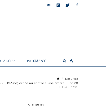
bids@pescheteau-
instagram
twitter
facebook
badin.com
UALITÉS
PAIEMENT
Résultat
k (585°/oo) ornée au centre d'une émera - Lot 20
Lot n° 20
Aller au lot