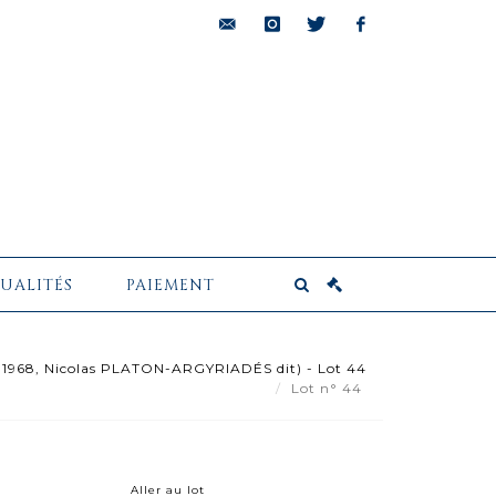
bids@pescheteau-
instagram
twitter
facebook
badin.com
UALITÉS
PAIEMENT
968, Nicolas PLATON-ARGYRIADÉS dit) - Lot 44
Lot n° 44
Aller au lot