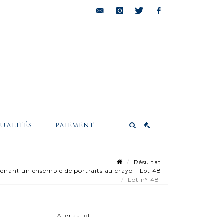
bids@pescheteau-
instagram
twitter
facebook
badin.com
UALITÉS
PAIEMENT
Résultat
ant un ensemble de portraits au crayo - Lot 48
Lot n° 48
Aller au lot