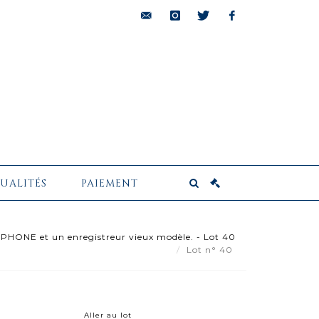
bids@pescheteau-
instagram
twitter
facebook
badin.com
UALITÉS
PAIEMENT
ONE et un enregistreur vieux modèle. - Lot 40
Lot n° 40
Aller au lot