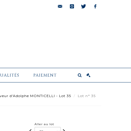
bids@pescheteau-
instagram
twitter
facebook
badin.com
UALITÉS
PAIEMENT
veur d'Adolphe MONTICELLI - Lot 35
Lot n° 35
Aller au lot