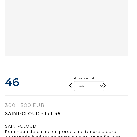
46
Aller au lot
300 - 500 EUR
SAINT-CLOUD - Lot 46
SAINT-CLOUD
Pommeau de canne en porcelaine tendre à paroi
godronnée à décor en camaïeu bleu d'une fleur et