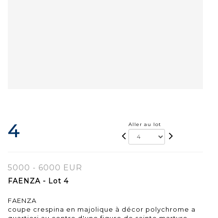
4
Aller au lot
5000 - 6000 EUR
FAENZA - Lot 4
FAENZA
coupe crespina en majolique à décor polychrome a
quartieri au centre d'une figure de sainte martyre