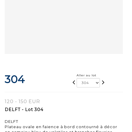
304
Aller au lot
120 - 150 EUR
DELFT - Lot 304
DELFT
Plateau ovale en faïence à bord contourné à décor
en camaïeu bleu de volatiles et branches fleuries.