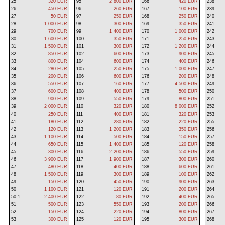
25
320 EUR
95
2 800 EUR
166
420 EUR
238
26
450 EUR
96
260 EUR
167
100 EUR
239
27
50 EUR
97
250 EUR
168
250 EUR
240
28
1 000 EUR
98
300 EUR
169
350 EUR
241
29
700 EUR
99
1 400 EUR
170
1 000 EUR
242
30
1 600 EUR
100
350 EUR
171
250 EUR
243
31
1 500 EUR
101
300 EUR
172
1 200 EUR
244
32
850 EUR
102
600 EUR
173
900 EUR
245
33
800 EUR
104
600 EUR
174
400 EUR
246
34
280 EUR
105
250 EUR
175
1 000 EUR
247
35
200 EUR
106
600 EUR
176
200 EUR
248
36
550 EUR
107
160 EUR
177
4 500 EUR
249
37
600 EUR
108
400 EUR
178
500 EUR
250
38
900 EUR
109
550 EUR
179
800 EUR
251
39
2 000 EUR
110
320 EUR
180
8 000 EUR
252
40
250 EUR
111
400 EUR
181
320 EUR
253
41
180 EUR
112
280 EUR
182
220 EUR
255
42
120 EUR
113
1 200 EUR
183
350 EUR
256
43
1 100 EUR
114
500 EUR
184
150 EUR
257
44
650 EUR
115
1 400 EUR
185
120 EUR
258
45
300 EUR
116
2 200 EUR
186
550 EUR
259
46
3 900 EUR
117
1 900 EUR
187
300 EUR
260
47
480 EUR
118
400 EUR
188
600 EUR
261
48
1 500 EUR
119
300 EUR
189
100 EUR
262
49
150 EUR
120
450 EUR
190
900 EUR
263
50
1 100 EUR
121
120 EUR
191
200 EUR
264
50 1
2 400 EUR
122
80 EUR
192
400 EUR
265
51
500 EUR
123
550 EUR
193
200 EUR
266
52
150 EUR
124
220 EUR
194
800 EUR
267
53
300 EUR
125
120 EUR
195
300 EUR
268