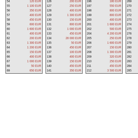
54
120 EUR
126
200 EUR
196
180 EUR
269
55
1 100 EUR
127
250 EUR
197
550 EUR
270
56
350 EUR
128
400 EUR
198
800 EUR
271
57
400 EUR
129
1 300 EUR
199
800 EUR
272
58
450 EUR
130
150 EUR
200
400 EUR
273
59
600 EUR
131
800 EUR
201
1 600 EUR
274
60
1 600 EUR
132
1 000 EUR
202
500 EUR
275
61
400 EUR
133
450 EUR
204
4 200 EUR
276
62
200 EUR
134
28 000 EUR
205
250 EUR
278
63
1 300 EUR
135
50 EUR
206
1 600 EUR
279
64
1 200 EUR
136
450 EUR
207
150 EUR
280
65
150 EUR
137
100 EUR
208
1 300 EUR
281
66
400 EUR
138
400 EUR
209
320 EUR
282
67
1 000 EUR
139
150 EUR
210
250 EUR
283
68
50 EUR
140
450 EUR
211
450 EUR
284
69
650 EUR
141
350 EUR
212
3 500 EUR
285