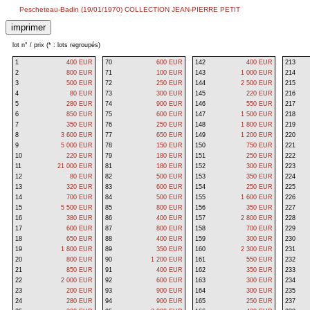
Pescheteau-Badin (19/01/1970) COLLECTION JEAN-PIERRE PETIT
lot n° / prix (* : lots regroupés)
1
400 EUR
70
600 EUR
142
400 EUR
213
2
800 EUR
71
100 EUR
143
1 000 EUR
214
3
500 EUR
72
250 EUR
144
2 500 EUR
215
4
80 EUR
73
300 EUR
145
220 EUR
216
5
280 EUR
74
900 EUR
146
550 EUR
217
6
850 EUR
75
600 EUR
147
1 500 EUR
218
7
350 EUR
76
250 EUR
148
1 800 EUR
219
8
3 600 EUR
77
650 EUR
149
1 200 EUR
220
9
5 000 EUR
78
150 EUR
150
750 EUR
221
10
220 EUR
79
180 EUR
151
250 EUR
222
11
21 000 EUR
81
180 EUR
152
300 EUR
223
12
80 EUR
82
500 EUR
153
350 EUR
224
13
320 EUR
83
600 EUR
154
250 EUR
225
14
700 EUR
84
500 EUR
155
1 600 EUR
226
15
5 500 EUR
85
800 EUR
156
350 EUR
227
16
380 EUR
86
400 EUR
157
2 800 EUR
228
17
600 EUR
87
800 EUR
158
700 EUR
229
18
650 EUR
88
400 EUR
159
300 EUR
230
19
1 800 EUR
89
350 EUR
160
2 300 EUR
231
20
800 EUR
90
1 200 EUR
161
550 EUR
232
21
850 EUR
91
400 EUR
162
350 EUR
233
22
2 000 EUR
92
600 EUR
163
300 EUR
234
23
200 EUR
93
900 EUR
164
300 EUR
235
24
280 EUR
94
900 EUR
165
250 EUR
237