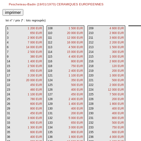
Pescheteau-Badin (19/01/1970) CERAMIQUES EUROPEENNES
lot n° / prix (* : lots regroupés)
1
1 200 EUR
108
1 500 EUR
209
4 600 EUR
2
650 EUR
110
20 000 EUR
210
2 800 EUR
3
2 900 EUR
111
12 000 EUR
211
3 600 EUR
4
7 000 EUR
112
16 000 EUR
212
2 200 EUR
6
14 000 EUR
113
4 500 EUR
213
1 500 EUR
7
2 500 EUR
114
15 000 EUR
214
300 EUR
9
380 EUR
115
4 400 EUR
215
1 000 EUR
14
1 400 EUR
116
800 EUR
216
2 600 EUR
15
2 500 EUR
118
750 EUR
218
120 EUR
16
650 EUR
119
2 400 EUR
219
200 EUR
17
3 200 EUR
121
1 100 EUR
220
1 000 EUR
19
20 000 EUR
124
350 EUR
221
500 EUR
22
450 EUR
125
500 EUR
222
2 000 EUR
23
460 EUR
126
400 EUR
224
12 000 EUR
24
1 100 EUR
127
450 EUR
225
7 500 EUR
25
780 EUR
128
2 400 EUR
226
200 EUR
26
600 EUR
129
1 400 EUR
228
1 800 EUR
29
800 EUR
130
400 EUR
229
400 EUR
31
450 EUR
131
200 EUR
230
400 EUR
32
3 600 EUR
132
5 000 EUR
231
800 EUR
33
600 EUR
133
650 EUR
232
500 EUR
34
1 300 EUR
134
3 000 EUR
233
750 EUR
35
600 EUR
135
800 EUR
235
600 EUR
36
400 EUR
136
1 600 EUR
236
4 000 EUR