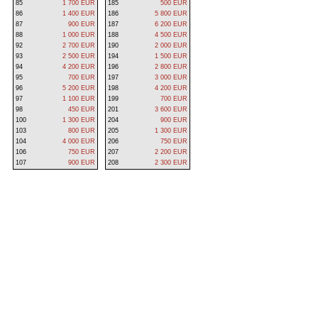
85
1 700 EUR
185
500 EUR
86
1 400 EUR
186
5 800 EUR
87
900 EUR
187
6 200 EUR
88
1 000 EUR
188
4 500 EUR
92
2 700 EUR
190
2 000 EUR
93
2 500 EUR
194
1 500 EUR
94
4 200 EUR
196
2 800 EUR
95
700 EUR
197
3 000 EUR
96
5 200 EUR
198
4 200 EUR
97
1 100 EUR
199
700 EUR
98
450 EUR
201
3 600 EUR
100
1 300 EUR
204
900 EUR
103
800 EUR
205
1 300 EUR
104
4 000 EUR
206
750 EUR
106
750 EUR
207
2 200 EUR
107
900 EUR
208
2 300 EUR