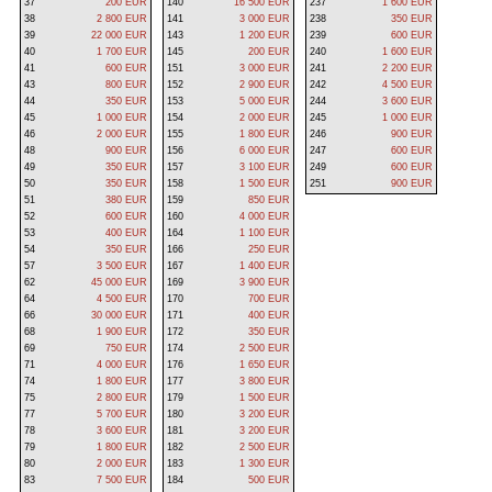
37
200 EUR
140
16 500 EUR
237
1 600 EUR
38
2 800 EUR
141
3 000 EUR
238
350 EUR
39
22 000 EUR
143
1 200 EUR
239
600 EUR
40
1 700 EUR
145
200 EUR
240
1 600 EUR
41
600 EUR
151
3 000 EUR
241
2 200 EUR
43
800 EUR
152
2 900 EUR
242
4 500 EUR
44
350 EUR
153
5 000 EUR
244
3 600 EUR
45
1 000 EUR
154
2 000 EUR
245
1 000 EUR
46
2 000 EUR
155
1 800 EUR
246
900 EUR
48
900 EUR
156
6 000 EUR
247
600 EUR
49
350 EUR
157
3 100 EUR
249
600 EUR
50
350 EUR
158
1 500 EUR
251
900 EUR
51
380 EUR
159
850 EUR
52
600 EUR
160
4 000 EUR
53
400 EUR
164
1 100 EUR
54
350 EUR
166
250 EUR
57
3 500 EUR
167
1 400 EUR
62
45 000 EUR
169
3 900 EUR
64
4 500 EUR
170
700 EUR
66
30 000 EUR
171
400 EUR
68
1 900 EUR
172
350 EUR
69
750 EUR
174
2 500 EUR
71
4 000 EUR
176
1 650 EUR
74
1 800 EUR
177
3 800 EUR
75
2 800 EUR
179
1 500 EUR
77
5 700 EUR
180
3 200 EUR
78
3 600 EUR
181
3 200 EUR
79
1 800 EUR
182
2 500 EUR
80
2 000 EUR
183
1 300 EUR
83
7 500 EUR
184
500 EUR