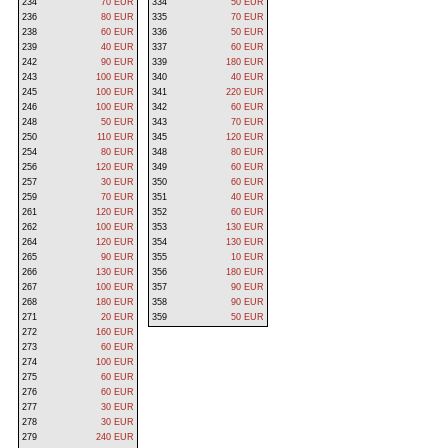
234
70 EUR
334
50 EUR
236
80 EUR
335
70 EUR
238
60 EUR
336
50 EUR
239
40 EUR
337
60 EUR
242
90 EUR
339
180 EUR
243
100 EUR
340
40 EUR
245
100 EUR
341
220 EUR
246
100 EUR
342
60 EUR
248
50 EUR
343
70 EUR
250
110 EUR
345
120 EUR
254
80 EUR
348
80 EUR
256
120 EUR
349
60 EUR
257
30 EUR
350
60 EUR
259
70 EUR
351
40 EUR
261
120 EUR
352
60 EUR
262
100 EUR
353
130 EUR
264
120 EUR
354
130 EUR
265
90 EUR
355
10 EUR
266
130 EUR
356
180 EUR
267
100 EUR
357
90 EUR
268
180 EUR
358
90 EUR
271
20 EUR
359
50 EUR
272
160 EUR
273
60 EUR
274
100 EUR
275
60 EUR
276
60 EUR
277
30 EUR
278
30 EUR
279
240 EUR