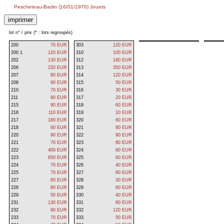
Pescheteau-Badin (16/01/1970) Jouets
lot n° / prix (* : lots regroupés)
200
70 EUR
303
120 EUR
200 1
120 EUR
310
100 EUR
202
130 EUR
312
180 EUR
206
220 EUR
313
350 EUR
207
80 EUR
314
120 EUR
208
90 EUR
315
50 EUR
210
70 EUR
316
30 EUR
211
90 EUR
317
20 EUR
215
90 EUR
318
60 EUR
216
110 EUR
319
10 EUR
217
180 EUR
320
60 EUR
218
60 EUR
321
60 EUR
220
90 EUR
322
90 EUR
221
70 EUR
323
80 EUR
222
400 EUR
324
60 EUR
223
650 EUR
325
60 EUR
224
70 EUR
326
40 EUR
225
70 EUR
327
80 EUR
227
60 EUR
328
30 EUR
228
80 EUR
329
60 EUR
229
50 EUR
330
40 EUR
231
130 EUR
331
60 EUR
232
60 EUR
332
120 EUR
233
70 EUR
333
50 EUR