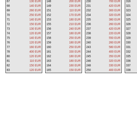
67
130 EUR
148
200 EUR
230
700 EUR
316
68
140 EUR
149
230 EUR
231
420 EUR
321
69
260 EUR
151
110 EUR
232
300 EUR
323
70
250 EUR
152
170 EUR
234
320 EUR
324
71
140 EUR
153
180 EUR
235
380 EUR
325
72
150 EUR
155
210 EUR
236
260 EUR
326
73
130 EUR
156
240 EUR
237
420 EUR
327
74
120 EUR
157
180 EUR
238
220 EUR
328
75
140 EUR
158
250 EUR
239
550 EUR
329
76
120 EUR
159
180 EUR
240
260 EUR
330
77
160 EUR
160
250 EUR
243
580 EUR
331
78
400 EUR
161
330 EUR
244
400 EUR
332
80
120 EUR
162
180 EUR
245
350 EUR
335
81
110 EUR
163
180 EUR
246
320 EUR
336
82
150 EUR
164
160 EUR
248
330 EUR
337
83
120 EUR
165
150 EUR
250
400 EUR
338