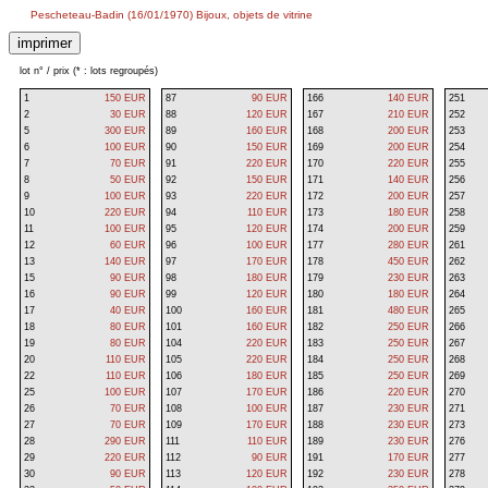
Pescheteau-Badin (16/01/1970) Bijoux, objets de vitrine
lot n° / prix (* : lots regroupés)
1
150 EUR
87
90 EUR
166
140 EUR
251
2
30 EUR
88
120 EUR
167
210 EUR
252
5
300 EUR
89
160 EUR
168
200 EUR
253
6
100 EUR
90
150 EUR
169
200 EUR
254
7
70 EUR
91
220 EUR
170
220 EUR
255
8
50 EUR
92
150 EUR
171
140 EUR
256
9
100 EUR
93
220 EUR
172
200 EUR
257
10
220 EUR
94
110 EUR
173
180 EUR
258
11
100 EUR
95
120 EUR
174
200 EUR
259
12
60 EUR
96
100 EUR
177
280 EUR
261
13
140 EUR
97
170 EUR
178
450 EUR
262
15
90 EUR
98
180 EUR
179
230 EUR
263
16
90 EUR
99
120 EUR
180
180 EUR
264
17
40 EUR
100
160 EUR
181
480 EUR
265
18
80 EUR
101
160 EUR
182
250 EUR
266
19
80 EUR
104
220 EUR
183
250 EUR
267
20
110 EUR
105
220 EUR
184
250 EUR
268
22
110 EUR
106
180 EUR
185
250 EUR
269
25
100 EUR
107
170 EUR
186
220 EUR
270
26
70 EUR
108
100 EUR
187
230 EUR
271
27
70 EUR
109
170 EUR
188
230 EUR
273
28
290 EUR
111
110 EUR
189
230 EUR
276
29
220 EUR
112
90 EUR
191
170 EUR
277
30
90 EUR
113
120 EUR
192
230 EUR
278