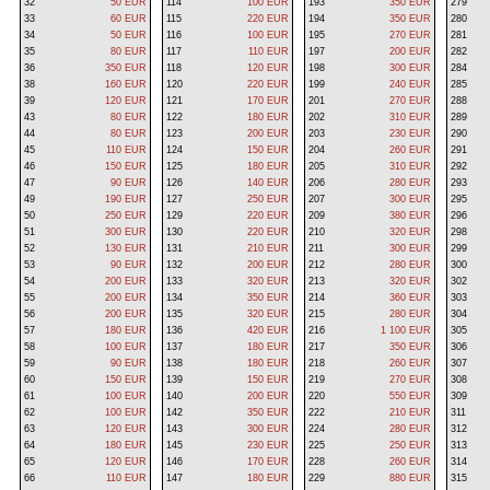
32
50 EUR
114
100 EUR
193
350 EUR
279
33
60 EUR
115
220 EUR
194
350 EUR
280
34
50 EUR
116
100 EUR
195
270 EUR
281
35
80 EUR
117
110 EUR
197
200 EUR
282
36
350 EUR
118
120 EUR
198
300 EUR
284
38
160 EUR
120
220 EUR
199
240 EUR
285
39
120 EUR
121
170 EUR
201
270 EUR
288
43
80 EUR
122
180 EUR
202
310 EUR
289
44
80 EUR
123
200 EUR
203
230 EUR
290
45
110 EUR
124
150 EUR
204
260 EUR
291
46
150 EUR
125
180 EUR
205
310 EUR
292
47
90 EUR
126
140 EUR
206
280 EUR
293
49
190 EUR
127
250 EUR
207
300 EUR
295
50
250 EUR
129
220 EUR
209
380 EUR
296
51
300 EUR
130
220 EUR
210
320 EUR
298
52
130 EUR
131
210 EUR
211
300 EUR
299
53
90 EUR
132
200 EUR
212
280 EUR
300
54
200 EUR
133
320 EUR
213
320 EUR
302
55
200 EUR
134
350 EUR
214
360 EUR
303
56
200 EUR
135
320 EUR
215
280 EUR
304
57
180 EUR
136
420 EUR
216
1 100 EUR
305
58
100 EUR
137
180 EUR
217
350 EUR
306
59
90 EUR
138
180 EUR
218
260 EUR
307
60
150 EUR
139
150 EUR
219
270 EUR
308
61
100 EUR
140
200 EUR
220
550 EUR
309
62
100 EUR
142
350 EUR
222
210 EUR
311
63
120 EUR
143
300 EUR
224
280 EUR
312
64
180 EUR
145
230 EUR
225
250 EUR
313
65
120 EUR
146
170 EUR
228
260 EUR
314
66
110 EUR
147
180 EUR
229
880 EUR
315