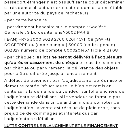
passeport étranger n'est pas suffisante pour déterminer
sa résidence. il faut un certificat de domiciliation établi
par une autorité du pays de l'acheteur)
- par carte bancaire
- par virement bancaire sur le compte : Société
Générale , 9 bd des italiens 75002 PARIS.
(IBAN) FR76 3000 3028 2700 0201 4571 108 (SWIFt)
SOGEFRPP ou (code banque) 30003 (code agence)
002827 numéro de compte 000020145711 (clé RiB) 08
- par chèque
: les lots ne seront délivrés à l’acquéreurs
qu’après encaissement du chèque
en cas de paiement
par chèque ou par virement, la délivrance des objets
pourra être différée jusqu'à l'encaissement.
A défaut de paiement par l'adjudicataire, après mise en
demeure restée infructueuse, le bien est remis en
vente sur à la demande du vendeur sur folle enchère de
l'adjudicataire défaillant ; si le vendeur ne formule pas
cette demande dans un délai d’un mois à compter de
l'adjudication, la vente est résolue de plein droit, sans
préjudice de dommages et intérêts dus par
l'adjudicataire défaillant.
LUTTE CONTRE LE BLANCHIMENT ET LE FINANCEMENT