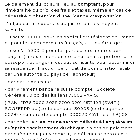
Le paiement du lot aura lieu au
comptant,
pour
l'intégralité du prix, des frais et taxes, même en cas de
nécessité d'obtention d'une licence d'exportation.
L'adjudicataire pourra s'acquitter par les moyens
suivants :
- Jusqu'à 1000 € pour les particuliers résident en France
et pour les commerçants français, U.E. ou étranger.
- Jusqu'à 15000 € pour les particuliers non-résident
français (la seule mention de la nationalité portée sur le
passeport étranger n'est pas suffisante pour déterminer
sa résidence. il faut un certificat de domiciliation établi
par une autorité du pays de l'acheteur)
- par carte bancaire
- par virement bancaire sur le compte : Société
Générale , 9 bd des italiens 75002 PARIS.
(IBAN) FR76 3000 3028 2700 0201 4571 108 (SWIFt)
SOGEFRPP ou (code banque) 30003 (code agence)
002827 numéro de compte 000020145711 (clé RiB) 08
- par chèque
: les lots ne seront délivrés à l’acquéreurs
qu’après encaissement du chèque
en cas de paiement
par chèque ou par virement, la délivrance des objets
pourra être différée jusqu'à l'encaissement.