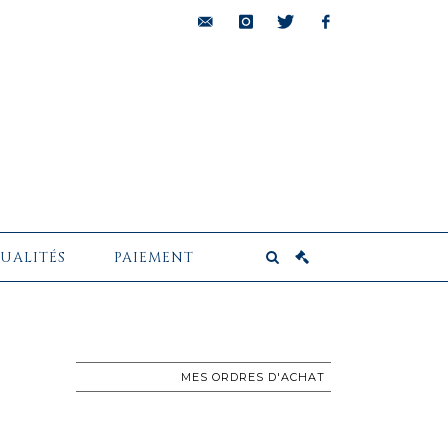
bids@pescheteau-
instagram
twitter
facebook
badin.com
UALITÉS
PAIEMENT
MES ORDRES D'ACHAT