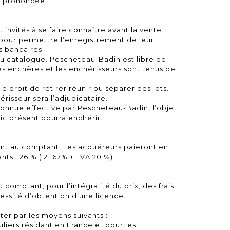
on prononcée.
 invités à se faire connaître avant la vente
our permettre l’enregistrement de leur
s bancaires.
du catalogue. Pescheteau-Badin est libre de
es enchères et les enchérisseurs sont tenus de
 droit de retirer réunir ou séparer des lots.
érisseur sera l’adjudicataire.
onnue effective par Pescheteau-Badin, l’objet
lic présent pourra enchérir.
ent au comptant. Les acquéreurs paieront en
ants : 26 % ( 21.67% + TVA 20 %)
 comptant, pour l’intégralité du prix, des frais
essité d’obtention d’une licence
ter par les moyens suivants : -
uliers résidant en France et pour les