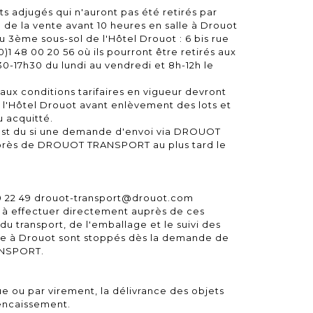
s adjugés qui n'auront pas été retirés par
 de la vente avant 10 heures en salle à Drouot
 3ème sous-sol de l'Hôtel Drouot : 6 bis rue
(0)1 48 00 20 56 où ils pourront être retirés aux
h30-17h30 du lundi au vendredi et 8h-12h le
 aux conditions tarifaires en vigueur devront
l'Hôtel Drouot avant enlèvement des lots et
 acquitté.
est du si une demande d'envoi via DROUOT
près de DROUOT TRANSPORT au plus tard le
22 49 drouot-transport@drouot.com
 à effectuer directement auprès de ces
du transport, de l'emballage et le suivi des
age à Drouot sont stoppés dès la demande de
ANSPORT.
 ou par virement, la délivrance des objets
’encaissement.