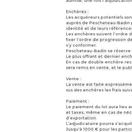
admise, une fois l’adjudicati
Enchères :
Les acquéreurs potentiels sont
auprès de Pescheteau-Badin p
identité et de leurs référence
Les enchères suivent l’ordre 
fixer l’ordre de progression d
s’y conformer.
Pescheteau-Badin se réserve le
Le plus offrant et dernier ench
En cas de double enchère rec
sera remis en vente, et le pub
Vente :
La vente est faite expressém
sus des enchères les frais suiv
Paiement :
Le paiement du lot aura lieu au
et taxes, même en cas de néc
d’exportation.
L’adjudicataire pourra s’acquit
Jusqu'à 1000 € pour les partic