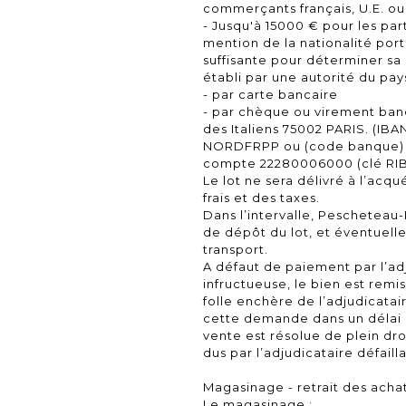
commerçants français, U.E. ou
- Jusqu'à 15000 € pour les part
mention de la nationalité port
suffisante pour déterminer sa r
établi par une autorité du pay
- par carte bancaire
- par chèque ou virement ban
des Italiens 75002 PARIS. (IB
NORDFRPP ou (code banque) 
compte 22280006000 (clé RIB
Le lot ne sera délivré à l’acq
frais et des taxes.
Dans l’intervalle, Pescheteau-
de dépôt du lot, et éventuell
transport.
A défaut de paiement par l’a
infructueuse, le bien est rem
folle enchère de l’adjudicatair
cette demande dans un délai d
vente est résolue de plein dr
dus par l’adjudicataire défailla
Magasinage - retrait des achat
Le magasinage :