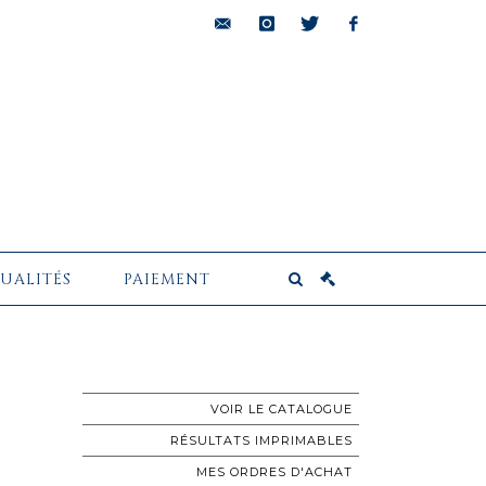
bids@pescheteau-
instagram
twitter
facebook
badin.com
UALITÉS
PAIEMENT
VOIR LE CATALOGUE
RÉSULTATS IMPRIMABLES
MES ORDRES D'ACHAT