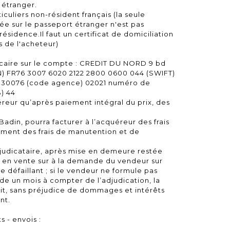
 étranger.
iculiers non-résident français (la seule
ée sur le passeport étranger n'est pas
ésidence.Il faut un certificat de domiciliation
s de l'acheteur)
caire sur le compte : CREDIT DU NORD 9 bd
AN) FR76 3007 6020 2122 2800 0600 044 (SWIFT)
30076 (code agence) 02021 numéro de
) 44
uéreur qu’après paiement intégral du prix, des
Badin, pourra facturer à l’acquéreur des frais
ement des frais de manutention et de
djudicataire, après mise en demeure restée
is en vente sur à la demande du vendeur sur
e défaillant ; si le vendeur ne formule pas
e un mois à compter de l’adjudication, la
oit, sans préjudice de dommages et intérêts
nt.
s - envois :