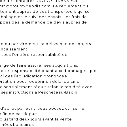
de de contacter DROUOT TRANSPORT-
port@drouot-geodis.com Le règlement du
ectement auprès de ces transporteurs qui se
allage et le suivi des envois. Les frais de
oppés dès la demande de devis auprès de
.
 ou par virement, la délivrance des objets
’encaissement.
a sous l’entière responsabilité de
gé de faire assurer ses acquisitions,
toute responsabilité quant aux dommages que
ceci dès l’adjudication prononcée.
rtation peut requérir un délai de cinq
e sensiblement réduit selon la rapidité avec
a ses instructions à Pescheteau-Badin.
 d’achat par écrit, vous pouvez utiliser le
n fin de catalogue.
 plus tard deux jours avant la vente
nées bancaires.