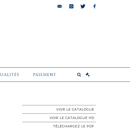
bids@pescheteau-
instagram
twitter
facebook
badin.com
UALITÉS
PAIEMENT
VOIR LE CATALOGUE
VOIR LE CATALOGUE HD
TÉLÉCHARGEZ LE PDF