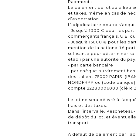
Paiement :
Le paiement du lot aura lieu au
et taxes, même en cas de néc
d’exportation.
L’adjudicataire pourra s’acquit
- Jusqu'à 1000 € pour les part
commerçants français, U.E. ou
- Jusqu'à 15000 € pour les part
mention de la nationalité port
suffisante pour déterminer sa r
établi par une autorité du pay
- par carte bancaire
- par chèque ou virement ban
des Italiens 75002 PARIS. (IB
NORDFRPP ou (code banque) 
compte 22280006000 (clé RIB
Le lot ne sera délivré à l’acq
frais et des taxes.
Dans l’intervalle, Pescheteau-
de dépôt du lot, et éventuell
transport.
A défaut de paiement par l’a