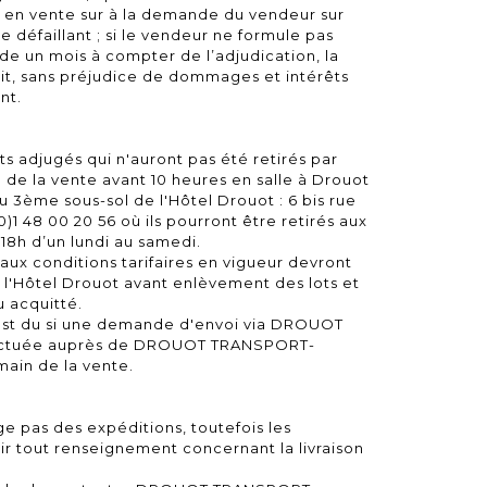
is en vente sur à la demande du vendeur sur
e défaillant ; si le vendeur ne formule pas
e un mois à compter de l’adjudication, la
oit, sans préjudice de dommages et intérêts
nt.
s adjugés qui n'auront pas été retirés par
 de la vente avant 10 heures en salle à Drouot
 3ème sous-sol de l'Hôtel Drouot : 6 bis rue
(0)1 48 00 20 56 où ils pourront être retirés aux
h-18h d’un lundi au samedi.
 aux conditions tarifaires en vigueur devront
l'Hôtel Drouot avant enlèvement des lots et
 acquitté.
est du si une demande d'envoi via DROUOT
ctuée auprès de DROUOT TRANSPORT-
ain de la vente.
 pas des expéditions, toutefois les
ir tout renseignement concernant la livraison