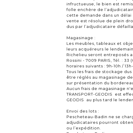
infructueuse, le bien est rem
folle enchère de l’adjudicatair
cette demande dans un délai d
vente est résolue de plein dr
dus par l’adjudicataire défailla
Magasinage :
Les meubles, tableaux et objet
leurs acquéreurs le lendemain
Richelieu seront entreposés au
Rossini - 7009 PARIS, Tél. : 33 
horaires suivants : 9h-10h / 13
Tous les frais de stockage dus
être réglés au magasinage de 
sur présentation du bordereau
Aucun frais de magasinage n'
TRANSPORT-GEODIS est effe
GEODIS au plus tard le lendem
Envoi des lots :
Pescheteau-Badin ne se charge
adjudicataires pourront obten
ou l’expédition.