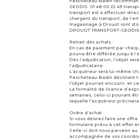
Pescheteau-Badin recomman
GEODIS 01 48 00 22 49 trans
transport est à effectuer dir
chargent du transport, de l'emb
magasinage à Drouot sont st
DROUOT TRANSPORT-GEODIS
Retrait des achats :
En cas de paiement par chèque
pourra être différée jusqu’à l
Dès l’adjudication, l’objet ser
l’adjudicataire.
L’acquéreur sera lui-même char
Pescheteau-Badin déclinant 
l’objet pourrait encourir, et 
La formalité de licence d’expo
semaines, celui-ci pouvant êtr
laquelle l’acquéreur préciser
Ordre d’achat :
Si vous désirez faire une offre
formulaire prévu à cet effet e
Celle-ci doit nous parvenir au
accompagnée de vos coordon