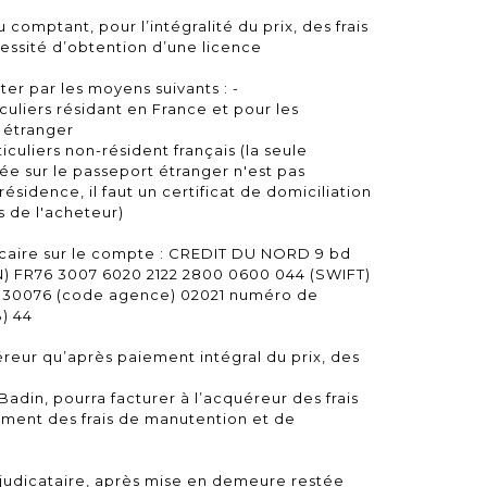
 comptant, pour l’intégralité du prix, des frais
essité d’obtention d’une licence
ter par les moyens suivants : -
iculiers résidant en France et pour les
 étranger
iculiers non-résident français (la seule
ée sur le passeport étranger n'est pas
ésidence, il faut un certificat de domiciliation
s de l'acheteur)
caire sur le compte : CREDIT DU NORD 9 bd
AN) FR76 3007 6020 2122 2800 0600 044 (SWIFT)
30076 (code agence) 02021 numéro de
) 44
uéreur qu’après paiement intégral du prix, des
Badin, pourra facturer à l’acquéreur des frais
ement des frais de manutention et de
djudicataire, après mise en demeure restée