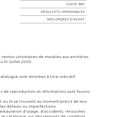
VISITE 360°
RÉSULTATS IMPRIMABLES
MES ORDRES D'ACHAT
 ventes volontaires de meubles aux enchères
u 10 Juillet 2000.
atalogue sont données à titre indicatif.
rs de reproduction et informations sont fournis
at ou ils se trouvent au moment précis de leur
bles défauts ou imperfections.
restauration d'usage, d'accidents, retouches
 le catalogue, sur des rapports de condition