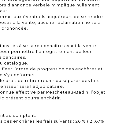
lors d'annonce verbale n'implique nullement
aut.
permis aux éventuels acquéreurs de se rendre
posés à la vente, aucune réclamation ne sera
on prononcée.
 invités à se faire connaître avant la vente
our permettre l’enregistrement de leur
s bancaires.
du catalogue.
 fixer l’ordre de progression des enchères et
e s’y conformer.
 droit de retirer réunir ou séparer des lots.
érisseur sera l’adjudicataire.
onnue effective par Pescheteau-Badin, l’objet
lic présent pourra enchérir.
ent au comptant.
 des enchères les frais suivants : 26 % ( 21.67%