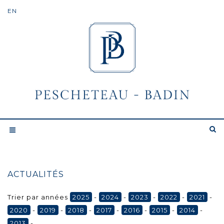
ACTUALITÉS
Trier par années
2025
-
2024
-
2023
-
2022
-
2021
-
2020
-
2019
-
2018
-
2017
-
2016
-
2015
-
2014
-
2013
-