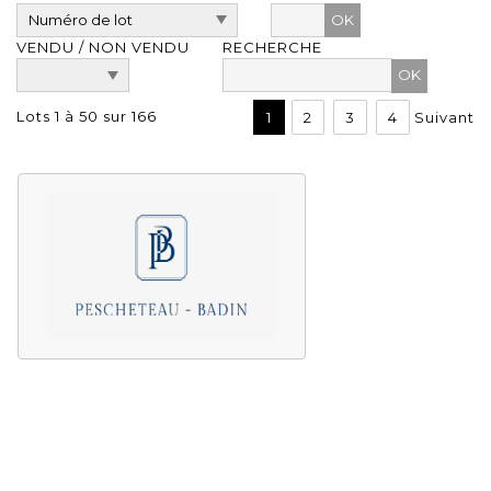
OK
VENDU / NON VENDU
RECHERCHE
Lots 1 à 50 sur 166
1
2
3
4
Suivant