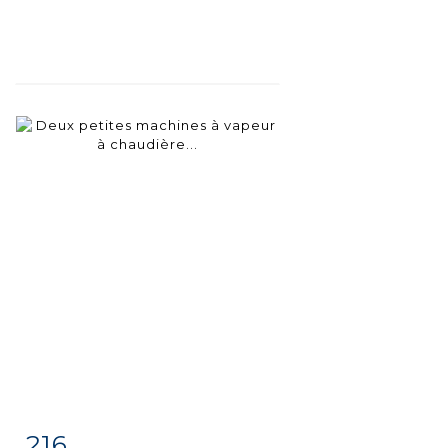
216
Fiche
Zoom