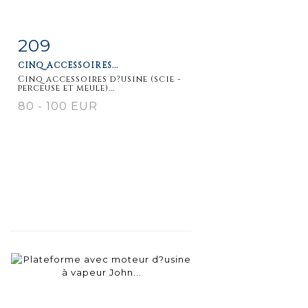
209
Fiche
Zoom
CINQ ACCESSOIRES...
détaillée
Cinq accessoires d?usine (scie -
perceuse et meule)...
80 - 100 EUR