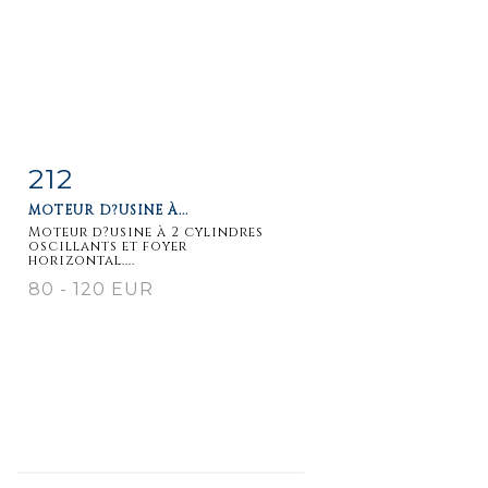
212
Fiche
Zoom
MOTEUR D?USINE À...
détaillée
Moteur d?usine à 2 cylindres
oscillants et foyer
horizontal....
80 - 120 EUR