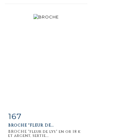
167
Fiche
Zoom
BROCHE "FLEUR DE...
détaillée
BROCHE "fleur de lys" en or 18 k
et argent, sertie...