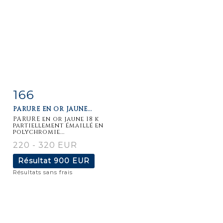
166
Fiche
Zoom
PARURE EN OR JAUNE...
détaillée
PARURE en or jaune 18 k
partiellement émaillé en
polychromie...
220 - 320 EUR
Résultat
900 EUR
Résultats sans frais