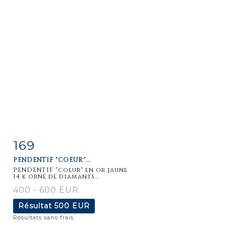
169
Fiche
Zoom
PENDENTIF "COEUR"...
détaillée
PENDENTIF "coeur" en or jaune
14 k orné de diamants...
400 - 600 EUR
Résultat
500 EUR
Résultats sans frais