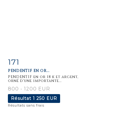
171
Fiche
Zoom
PENDENTIF EN OR...
détaillée
PENDENTIF en or 18 k et argent,
orné d'une importante...
800 - 1200 EUR
Résultat
1 250 EUR
Résultats sans frais