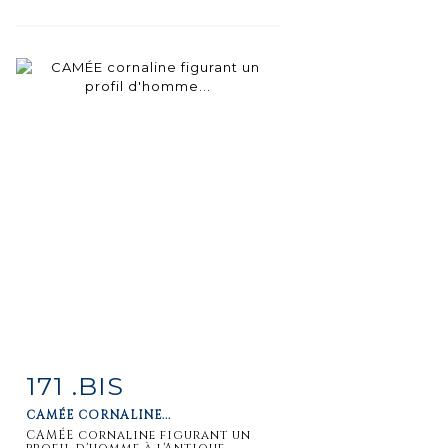
171 .BIS
Fiche
Zoom
CAMÉE CORNALINE...
détaillée
CAMÉE cornaline figurant un
profil d'homme à l'Antique,...