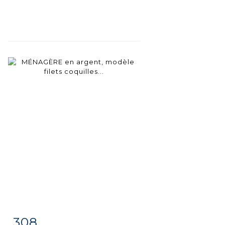
308
Fiche
Zoom