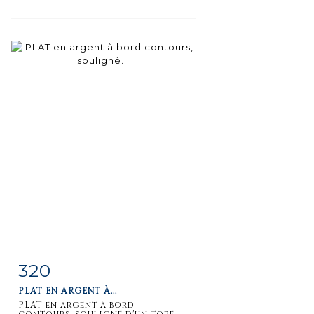
320
Fiche
Zoom
PLAT EN ARGENT À...
détaillée
PLAT en argent à bord
contours, souligné d'un tore...