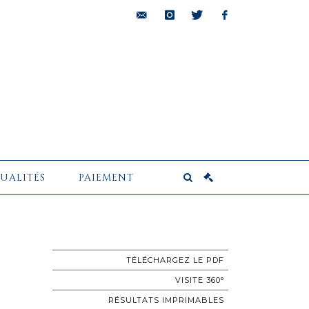
bids@pescheteau-
instagram
twitter
facebook
badin.com
UALITÉS
PAIEMENT
TÉLÉCHARGEZ LE PDF
VISITE 360°
RÉSULTATS IMPRIMABLES