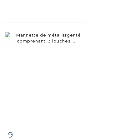
9
Item detail
Zoom