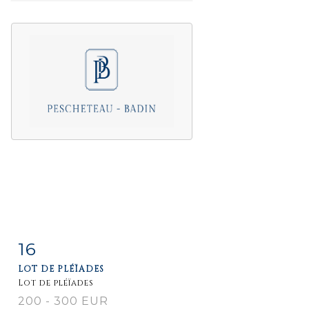
16
Item detail
Zoom
LOT DE PLÉÏADES
Lot de pléïades
200 - 300 EUR