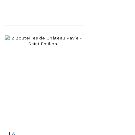
14
Item detail
Zoom