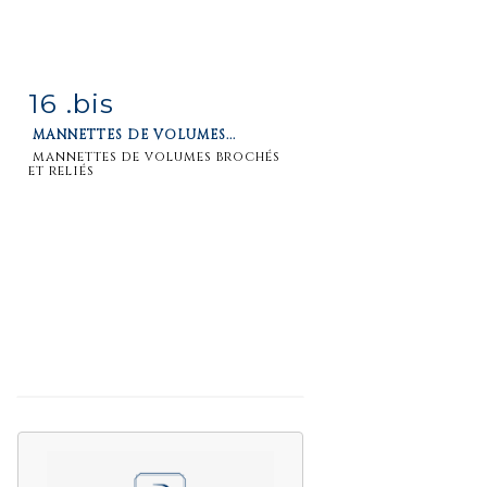
16 .bis
Item detail
Zoom
MANNETTES DE VOLUMES...
mannettes de volumes brochés
et reliés